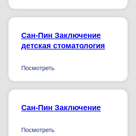
Полное наименование: ОБЩЕСТВО С
ОГРАНИЧЕННОЙ
ОТВЕТСТВЕННОСТЬЮ
"КОМПЛИДЕНТ"
Краткое наименование: ООО
"КОМПЛИДЕНТ"
Директор: НАЖЖАР МОХАММЕД Х.
А.
Юридический адрес: 350038,
КРАСНОДАРСКИЙ КРАЙ, Г.О. ГОРОД
КРАСНОДАР, Г КРАСНОДАР, УЛ
СЕВЕРНАЯ Д.449
ИНН: 2312275491
КПП: 231201001