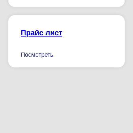
ОГРН: 1182375081096
Почтовый адрес: 350038,
КРАСНОДАРСКИЙ КРАЙ, Г.О. ГОРОД
КРАСНОДАР, Г КРАСНОДАР, УЛ
СЕВЕРНАЯ Д.449
ИНН 2312275491 КПП 231201001