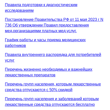
ИНН 2312275491 КПП 231201001
Правила подготовки к диагностическим
исследованиям
Постановление Правительства РФ от 11 мая 2023 г N
736 Об утверждении Правил предоставления
мед.организациями платных мед.услуг.
График работы и часы приема медицинских
работников
Правила внутреннего распорядка для потребителей
услуг
Перечень жизненно необходимых и важнейших
лекарственных препаратов
Перечень групп населения, которым лекарственные
средства отпускаются с 50% скидкой
Краснодар, ул. Северная, 449
Перечень групп населения и заболеваний которым
Пн-Вс 8:00 - 20:00
лекарственные средства отпускаются бесплатно