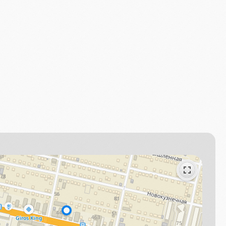
Позвонить
МАХ
Telegram
ВК
нам